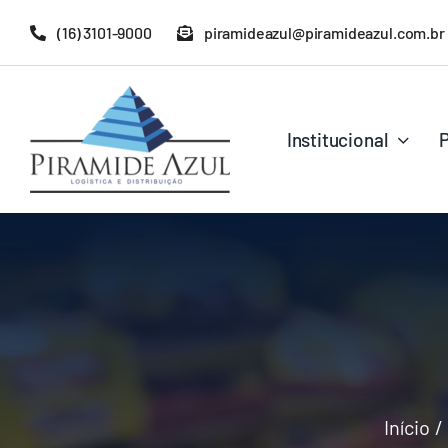
Ir
(16) 3101-9000
piramideazul@piramideazul.com.br
para
o
conteúdo
Institucional
Início