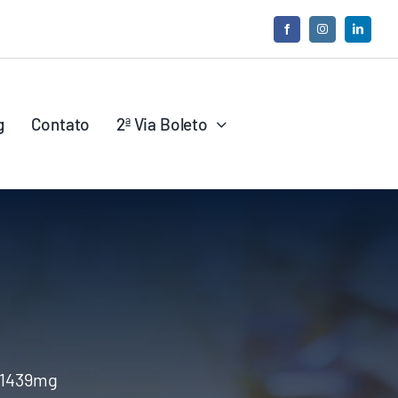
g
Contato
2ª Via Boleto
 1439mg