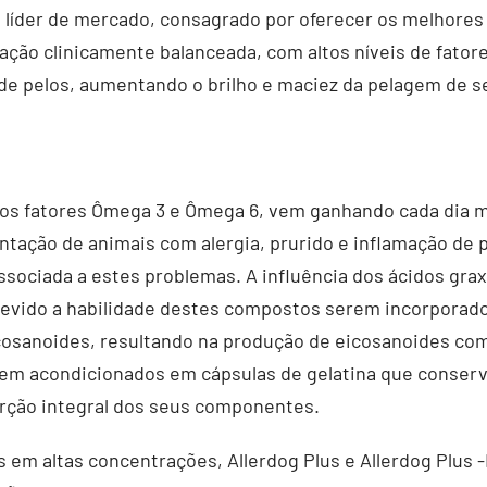
íder de mercado, consagrado por oferecer os melhores 
ação clinicamente balanceada, com altos níveis de fator
 de pelos, aumentando o brilho e maciez da pelagem de s
s fatores Ômega 3 e Ômega 6, vem ganhando cada dia ma
ação de animais com alergia, prurido e inflamação de pe
associada a estes problemas. A influência dos ácidos gr
devido a habilidade destes compostos serem incorporad
osanoides, resultando na produção de eicosanoides com 
 vem acondicionados em cápsulas de gelatina que conserv
orção integral dos seus componentes.
 em altas concentrações, Allerdog Plus e Allerdog Plus 