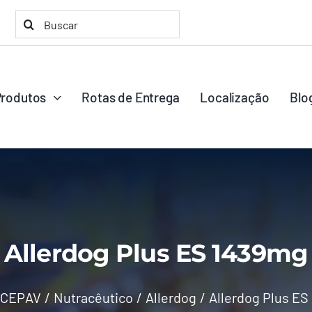
Buscar
resultados
para:
Produtos
Rotas de Entrega
Localização
Blo
Allerdog Plus ES 1439mg
CEPAV
Nutracêutico
Allerdog
Allerdog Plus ES