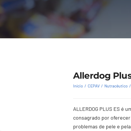
Allerdog Plu
Início
CEPAV
Nutracêutico
ALLERDOG PLUS ES é um 
consagrado por oferecer
problemas de pele e pel