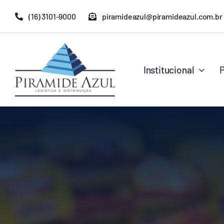
Ir
(16) 3101-9000
piramideazul@piramideazul.com.br
para
o
conteúdo
Institucional