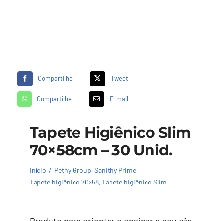
Compartilhe
Tweet
Compartilhe
E-mail
Tapete Higiênico Slim
70×58cm – 30 Unid.
Início
Pethy Group
Sanithy Prime
Tapete higiênico 70×58
Tapete higiênico Slim
Produto para orientar e ensinar o seu cão