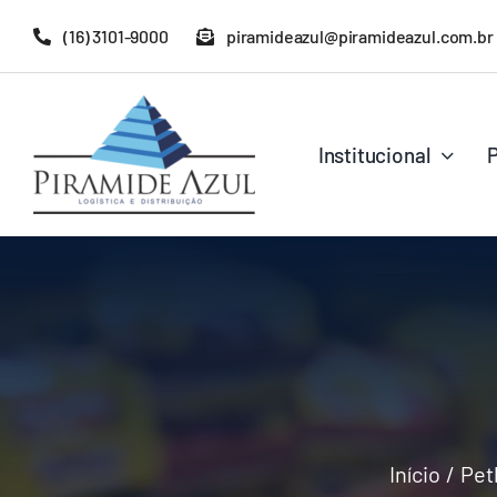
Ir
(16) 3101-9000
piramideazul@piramideazul.com.br
para
o
conteúdo
Institucional
Início
Pet