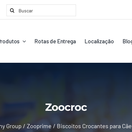
Buscar
resultados
para:
Produtos
Rotas de Entrega
Localização
Blo
Zoocroc
hy Group
Zooprime
Biscoitos Crocantes para Cãe