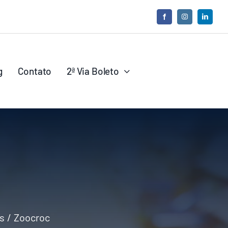
g
Contato
2ª Via Boleto
s
Zoocroc