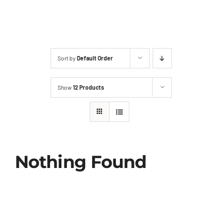
2ª Via Boleto
Sort by
Default Order
Show
12 Products
Nothing Found