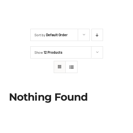
2ª Via Boleto
Sort by
Default Order
Show
12 Products
Nothing Found