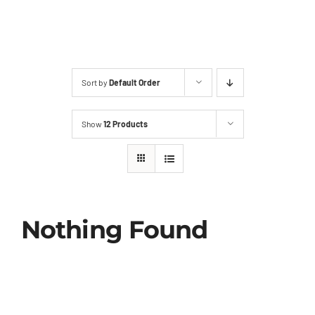
2ª Via Boleto
Sort by
Default Order
Show
12 Products
Nothing Found