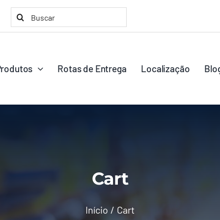
Buscar
resultados
para:
Produtos
Rotas de Entrega
Localização
Blo
Cart
Início
Cart