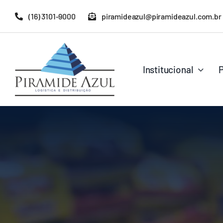
Ir
(16) 3101-9000
piramideazul@piramideazul.com.br
para
o
conteúdo
Institucional