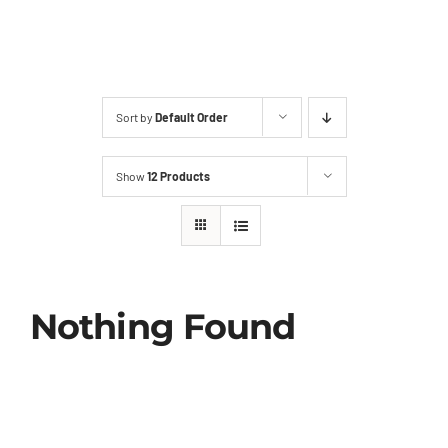
2ª Via Boleto
Sort by
Default Order
Show
12 Products
Nothing Found