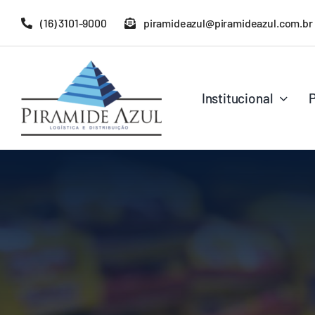
Ir
(16) 3101-9000
piramideazul@piramideazul.com.br
para
o
conteúdo
Institucional