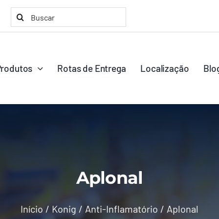
Buscar
resultados
para:
Produtos
Rotas de Entrega
Localização
Blo
Aplonal
Início
Konig
Anti-Inflamatório
Aplonal